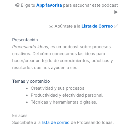
i
r
n
A
🎧 Elige tu
App favorita
para escuchar este podcast
o
l
t
R
▶️
a
a
e
L
n
l
e
A
t
i
p
✉️ Apúntate a la
Lista de Correo
✅
I
e
s
i
N
r
t
s
F
Presentación
i
a
o
O
Procesando ideas
, es un podcast sobre procesos
o
d
d
R
creativos. Del cómo conectamos las ideas para
r
e
i
M
e
o
hacer/crear un tejido de conocimientos, prácticas y
A
p
resultados que nos ayuden a ser.
C
i
I
s
Ó
Temas y contenido
o
N
Creatividad y sus procesos.
d
D
i
Productividad y efectividad personal.
E
o
Técnicas y herramientas digitales.
L
s
P
Ó
Enlaces
D
Suscríbete a la
lista de correo
de Procesando Ideas.
C