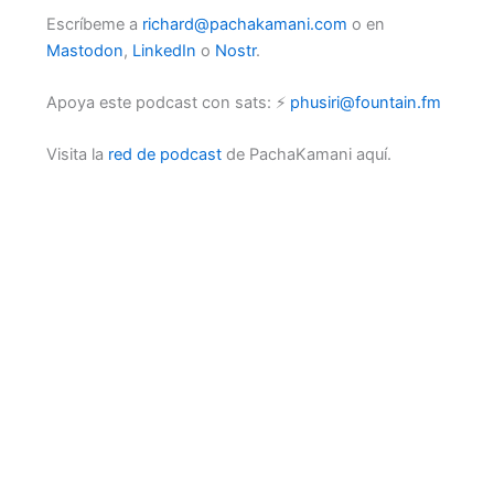
A
Escríbeme a
richard@pachakamani.com
o en
S
Mastodon
,
LinkedIn
o
Nostr
.
T
Apoya este podcast con sats: ⚡
phusiri@fountain.fm
Visita la
red de podcast
de PachaKamani aquí.