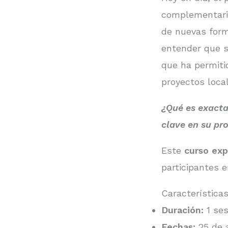
complementario
de nuevas form
entender que s
que ha permiti
proyectos loca
¿Qué es exacta
clave en su pr
Este
curso exp
participantes 
Característica
Duración:
1 ses
Fechas:
25 de a