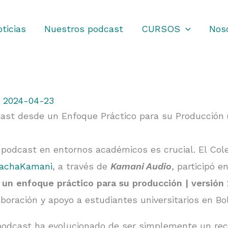
ticias
Nuestros podcast
CURSOS
Nos
/
2024-04-23
cast desde un Enfoque Práctico para su Producción 
l podcast en entornos académicos es crucial. El Col
achaKamani
, a través de
Kamani Audio
, participó e
un enfoque práctico para su producción | versió
boración y apoyo a estudiantes universitarios en Boli
 podcast ha evolucionado de ser simplemente un re