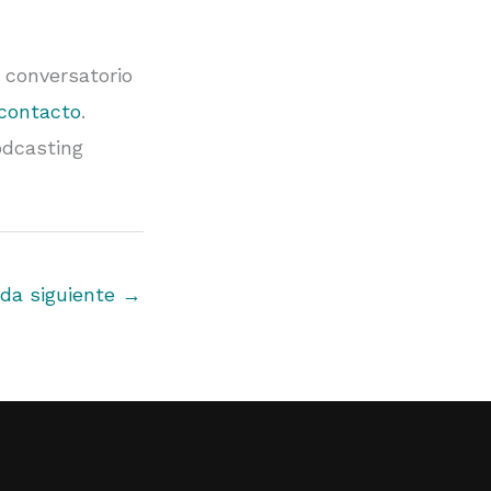
, conversatorio
 contacto
.
odcasting
da siguiente
→