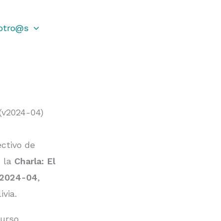
otro@s
(v2024-04)
ectivo de
n la
Charla: El
n 2024-04
,
via.
curso