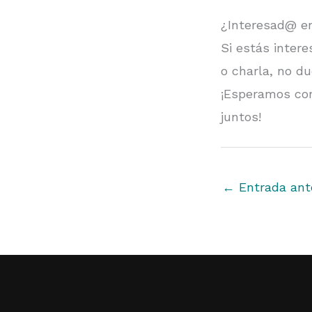
¿Interesad@ e
Si estás intere
o charla, no d
¡Esperamos con
juntos!
←
Entrada ante