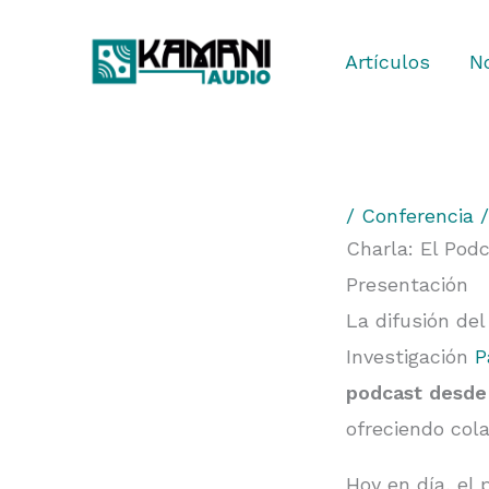
Ir
al
Artículos
No
contenido
/
Conferencia
Charla: El Pod
Presentación
La difusión de
Investigación
P
podcast desde 
ofreciendo cola
Hoy en día, el